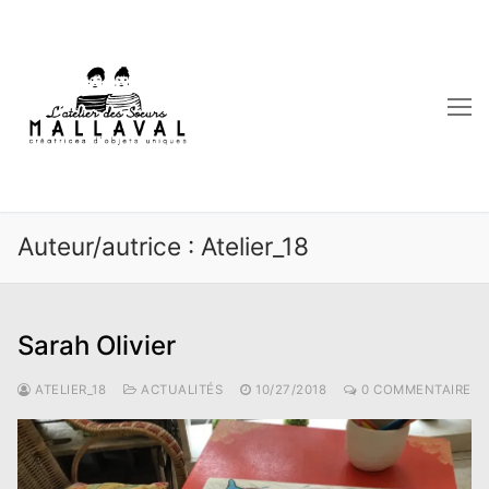
Aller
au
contenu
Auteur/autrice :
Atelier_18
Sarah Olivier
ATELIER_18
ACTUALITÉS
10/27/2018
0 COMMENTAIRE